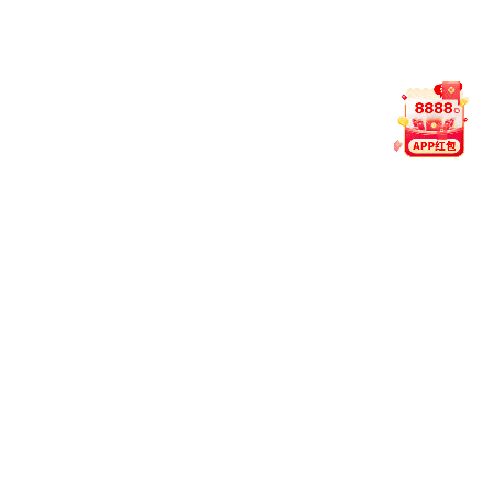
网站用户偏好提供个性推送。
v6.2.0：
新增“热投榜”，自动聚合平台高关注赛事，便于快
速浏览。
v5.9.2：
话题聚合功能加入，集中展示当日热议赛事与趋
势。
界面与交互
v6.3.0：
全局交互动效优化，页面滚动与模块切换更流
畅。
v6.1.3：
夜间模式字体与背景对比度调整，提升阅读舒适
度。
v6.0.0：
视觉风格全面焕新，支持浅色与暗色模式自动切
换。